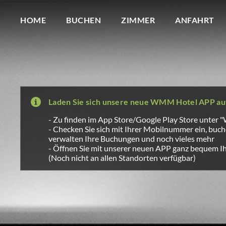
Wagner Möbel Manufaktur
" style="display: none">
HOME
BUCHEN
ZIMMER
ANFAHRT
Laden Sie sich unsere neue WMM Hotel APP au
- Zu finden im App Store/Google Play Store unter
- Checken Sie sich mit Ihrer Mobilnummer ein, buch
verwalten Ihre Buchungen und noch vieles mehr
- Öffnen Sie mit unserer neuen APP ganz bequem I
(Noch nicht an allen Standorten verfügbar)