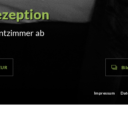
 Türcode
hr per SMS
 EUR
Bil
Impressum
Dat