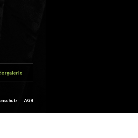
dergalerie
enschutz
AGB